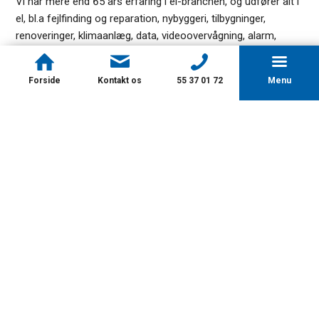
Vi har mere end 65 års erfaring i el-branchen, og udfører alt i
el, bl.a fejlfinding og reparation, nybyggeri, tilbygninger,
renoveringer, klimaanlæg, data, videoovervågning, alarm,
automatik, intelligente løsninger, f.eks. IHC, KNX og Wiser.
Giv os et ring, og lad os få en uforpligtende snak.
Forside
Kontakt os
55 37 01 72
Menu
EL-INSTAL­LATIONER
Vi udfører alle typer af el-installationer og har mange
års erfaring
LÆS MERE
ALARM OG ADGANGS­­KONTROL