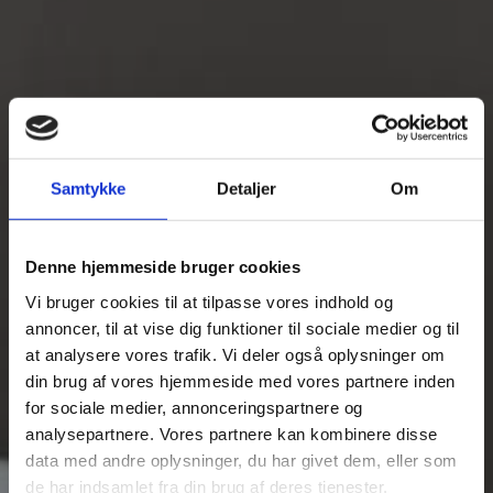
Samtykke
Detaljer
Om
Denne hjemmeside bruger cookies
Vi bruger cookies til at tilpasse vores indhold og
J.C. JENSEN A/S
annoncer, til at vise dig funktioner til sociale medier og til
at analysere vores trafik. Vi deler også oplysninger om
Et dynamisk el-firma, med øje for kvalitet og god kundepleje.
din brug af vores hjemmeside med vores partnere inden
for sociale medier, annonceringspartnere og
55 37 01 72
KONTAKT
analysepartnere. Vores partnere kan kombinere disse
data med andre oplysninger, du har givet dem, eller som
de har indsamlet fra din brug af deres tjenester.